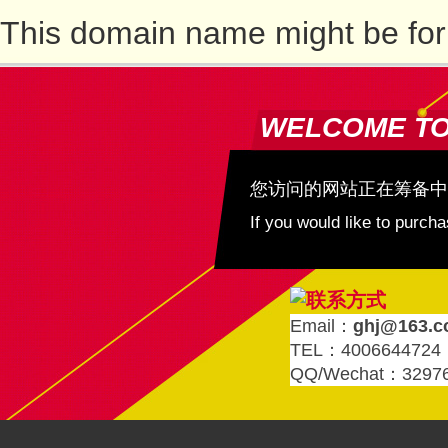
This domain name might be for
WELCOME T
您访问的网站正在筹备中
If you would like to purc
Email：
ghj@163.
TEL：4006644724
QQ/Wechat：3297